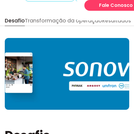
Otimização SEO e GE
Fale Conosco
Marca e Conteúdo
Desafio
Transformação da operação
Resultados
Construção de Marca
Gestão de Redes Soci
Produção de Conteú
Dados e Tecnologia
BI e Insights
Tagueamento
Top Posts
TaggingScan
Outsourcing
Squad dedicado